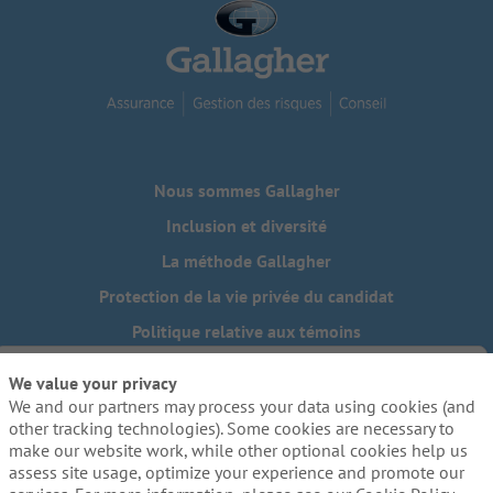
Nous sommes Gallagher
Inclusion et diversité
La méthode Gallagher
Protection de la vie privée du candidat
Politique relative aux témoins
Do Not Sell or Share My Personal Information - US Residents
We value your privacy
We and our partners may process your data using cookies (and
Besoin de mesures d'adaptation raisonnables pour
compléter une partie de notre processus de candidature, y
other tracking technologies). Some cookies are necessary to
compris l'utilisation de ce site web? Envoyez-nous un
make our website work, while other optional cookies help us
courriel:
Careers@ajg.com
assess site usage, optimize your experience and promote our