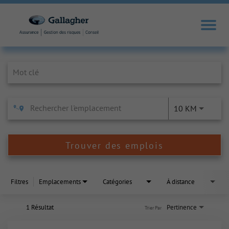
Job Search Page
10 KM
Trouver des emplois
Filtres
Emplacements
Catégories
À distance
1 Résultat
Pertinence
Trier Par