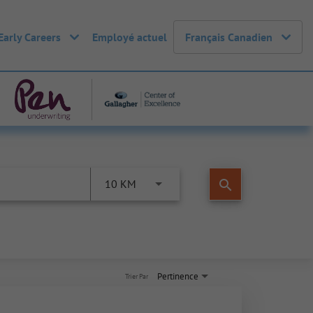
Early Careers
Employé actuel
Français Canadien
search
10 KM
Pertinence
Trier Par