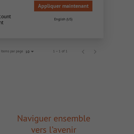
Appliquer maintenant
count
English (US)
nt
Items par page
1 – 1 of 1
10
Naviguer ensemble
vers l’avenir