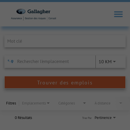
Job Search Page
10 KM
Trouver des emplois
Filtres
Emplacements
Catégories
À distance
0 Résultats
Pertinence
Trier Par