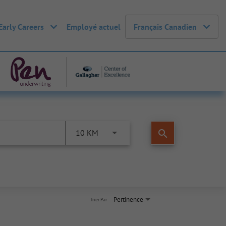
Early Careers
Employé actuel
Français Canadien
search
10 KM
Pertinence
Trier Par