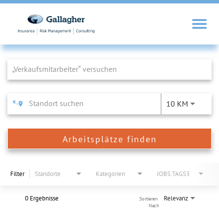
Job Search Page
10 KM
Arbeitsplätze finden
Filter
Standorte
Kategorien
JOBS.TAGS3
0 Ergebnisse
Relevanz
Sortieren 
Nach