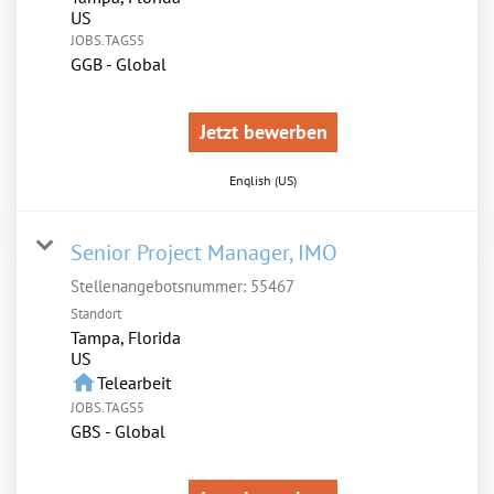
JOBS.TAGS5
GGB - Global
Jetzt bewerben
English (US)
Senior Project Manager, IMO
Stellenangebotsnummer:
55467
Standort
Tampa, Florida
home
Telearbeit
JOBS.TAGS5
GBS - Global