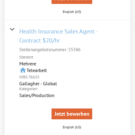
English (US)
Health Insurance Sales Agent -
Contract $20/hr
Stellenangebotsnummer:
55346
Standort
Mehrere
home
Telearbeit
JOBS.TAGS5
Gallagher - Global
Kategorien
Sales/Production
Jetzt bewerben
English (US)