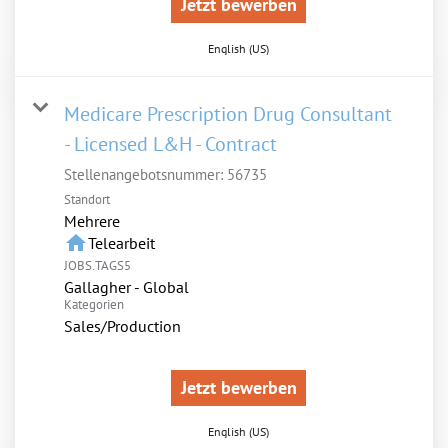
Jetzt bewerben
English (US)
Medicare Prescription Drug Consultant
- Licensed L&H - Contract
Stellenangebotsnummer:
56735
Standort
Mehrere
home
Telearbeit
JOBS.TAGS5
Gallagher - Global
Kategorien
Sales/Production
Jetzt bewerben
English (US)