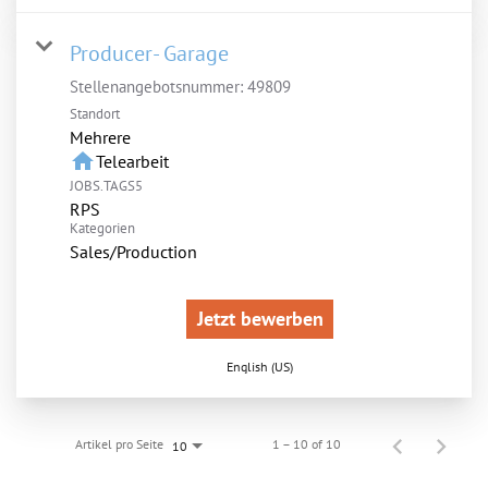
Producer- Garage
Stellenangebotsnummer:
49809
Standort
Mehrere
home
Telearbeit
JOBS.TAGS5
RPS
Kategorien
Sales/Production
Jetzt bewerben
English (US)
Artikel pro Seite
1 – 10 of 10
10