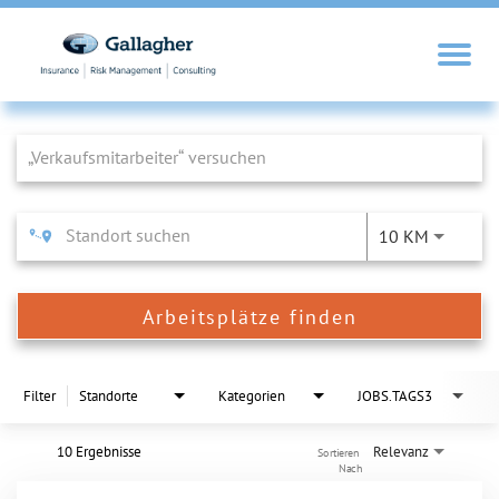
Job Search Page
10 KM
Arbeitsplätze finden
Filter
Standorte
Kategorien
JOBS.TAGS3
10 Ergebnisse
Relevanz
Sortieren 
Nach