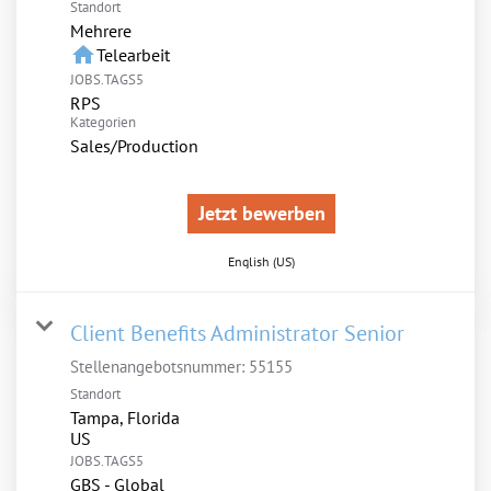
Standort
Mehrere
home
Telearbeit
JOBS.TAGS5
RPS
Kategorien
Sales/Production
Jetzt bewerben
English (US)
Client Benefits Administrator Senior
Stellenangebotsnummer:
55155
Standort
Tampa, Florida
JOBS.TAGS5
GBS - Global