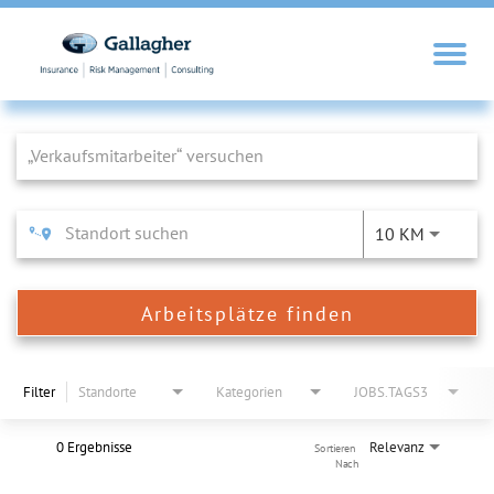
Job Search Page
10 KM
Arbeitsplätze finden
Filter
Standorte
Kategorien
JOBS.TAGS3
0 Ergebnisse
Relevanz
Sortieren 
Nach