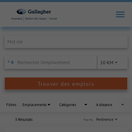
Job Search Page
10 KM
Trouver des emplois
Filtres
Emplacements
Catégories
À distance
3 Résultats
Pertinence
Trier Par