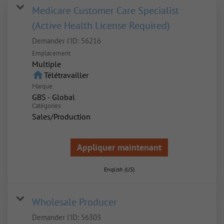
Medicare Customer Care Specialist
(Active Health License Required)
Demander l'ID:
56216
Emplacement
Multiple
home
Télétravailler
Marque
GBS - Global
Catégories
Sales/Production
Appliquer maintenant
English (US)
Wholesale Producer
Demander l'ID:
56303