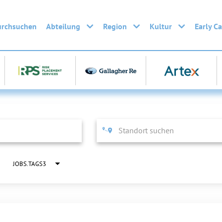
urchsuchen
Abteilung
Region
Kultur
Early C
JOBS.TAGS3