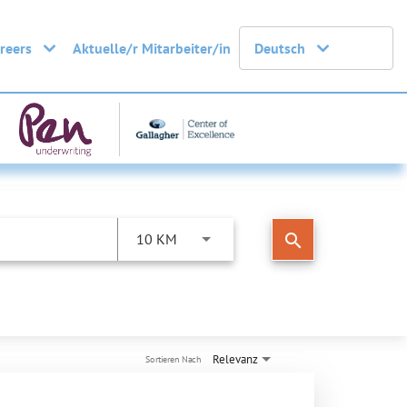
areers
Aktuelle/r Mitarbeiter/in
Deutsch
search
10 KM
Relevanz
Sortieren Nach