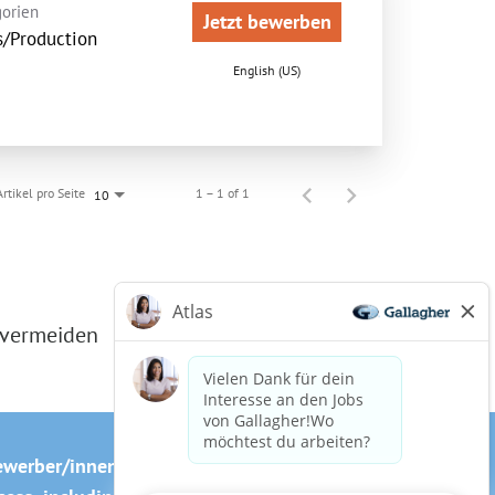
orien
Jetzt bewerben
s/Production
English (US)
Artikel pro Seite
1 – 1 of 1
10
 vermeiden
ewerber/innen
Cookie-Richtlinie