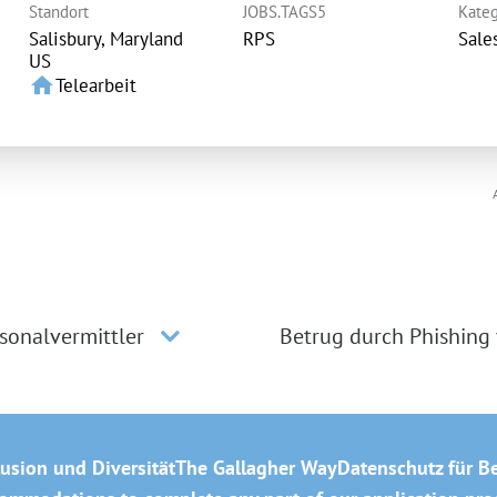
Standort
JOBS.TAGS5
Kateg
Salisbury, Maryland
RPS
Sale
home
Telearbeit
sonalvermittler
Betrug durch Phishing
lusion und Diversität
The Gallagher Way
Datenschutz für B