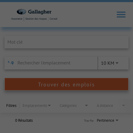
Job Search Page
10 KM
Trouver des emplois
Filtres
Emplacements
Catégories
À distance
0 Résultats
Pertinence
Trier Par