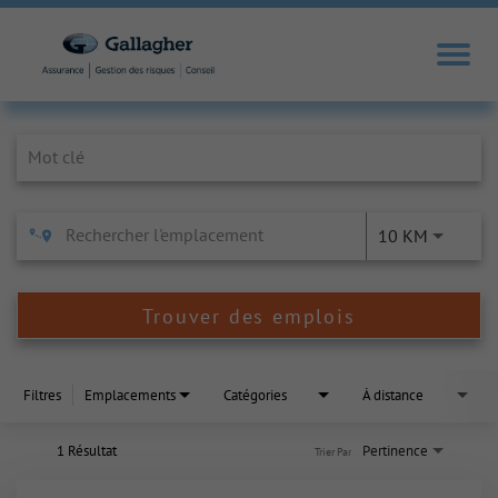
Job Search Page
10 KM
Trouver des emplois
Filtres
Emplacements
Catégories
À distance
1 Résultat
Pertinence
Trier Par