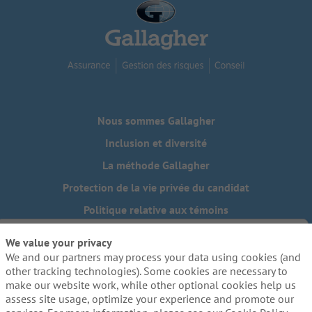
Nous sommes Gallagher
Inclusion et diversité
La méthode Gallagher
Protection de la vie privée du candidat
Politique relative aux témoins
Do Not Sell or Share My Personal Information - US Residents
We value your privacy
We and our partners may process your data using cookies (and
Besoin de mesures d'adaptation raisonnables pour
compléter une partie de notre processus de candidature, y
other tracking technologies). Some cookies are necessary to
compris l'utilisation de ce site web? Envoyez-nous un
make our website work, while other optional cookies help us
courriel:
Careers@ajg.com
assess site usage, optimize your experience and promote our