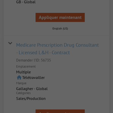
GB - Global
Appliquer maintenant
English (US)
Medicare Prescription Drug Consultant
- Licensed L&H - Contract
Demander l'ID:
56735
Emplacement
Multiple
home
Télétravailler
Marque
Gallagher - Global
Catégories
Sales/Production