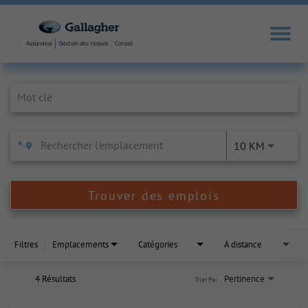
Job Search Page
10 KM
Trouver des emplois
Filtres
Emplacements
Catégories
À distance
4 Résultats
Pertinence
Trier Par