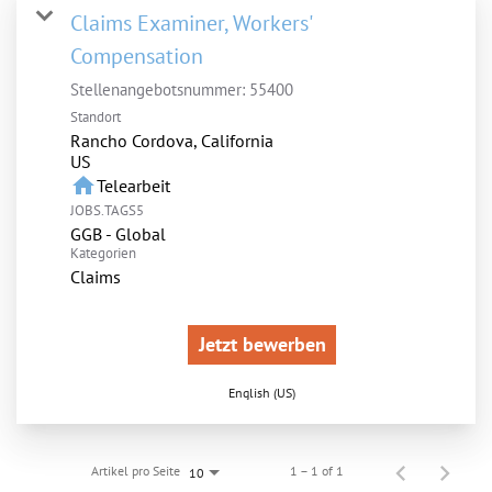
Claims Examiner, Workers'
Compensation
Stellenangebotsnummer:
55400
Standort
Rancho Cordova, California
home
Telearbeit
JOBS.TAGS5
GGB - Global
Kategorien
Claims
Jetzt bewerben
English (US)
Artikel pro Seite
1 – 1 of 1
10