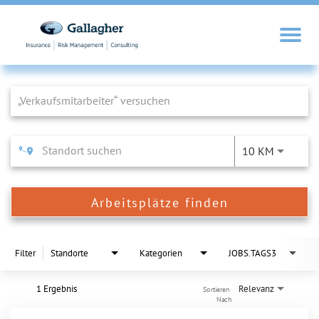
Job Search Page
10 KM
Arbeitsplätze finden
Filter
Standorte
Kategorien
JOBS.TAGS3
1 Ergebnis
Relevanz
Sortieren 
Nach