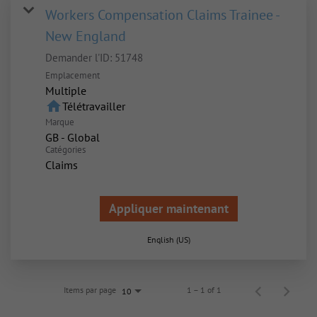
Workers Compensation Claims Trainee -
New England
Demander l'ID:
51748
Emplacement
Multiple
home
Télétravailler
Marque
GB - Global
Catégories
Claims
Appliquer maintenant
English (US)
Items par page
1 – 1 of 1
10