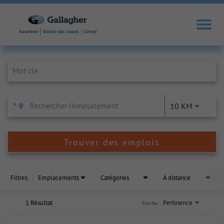
Job Search Page
10 KM
Trouver des emplois
Filtres
Emplacements
Catégories
À distance
1 Résultat
Pertinence
Trier Par