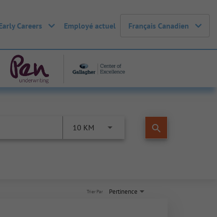
Early Careers
Employé actuel
Français Canadien
search
10 KM
Pertinence
Trier Par