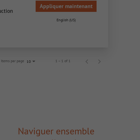
Appliquer maintenant
uction
English (US)
Items par page
1 – 1 of 1
10
Naviguer ensemble