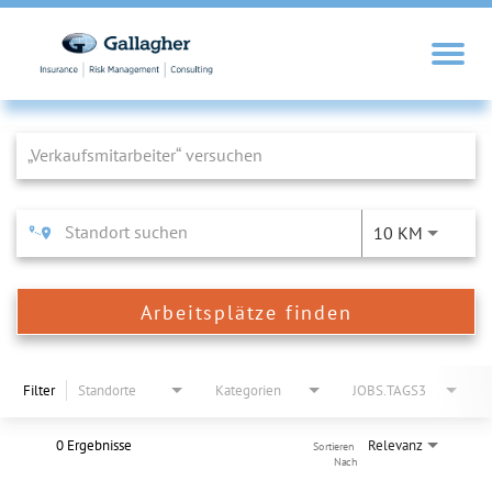
Job Search Page
10 KM
Arbeitsplätze finden
Filter
Standorte
Kategorien
JOBS.TAGS3
0 Ergebnisse
Relevanz
Sortieren 
Nach