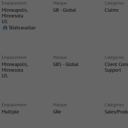
Emplacement
Marque
Catégories
Minneapolis,
GB - Global
Claims
Minnesota
home
Télétravailler
Emplacement
Marque
Catégories
Minneapolis,
GBS - Global
Client Con
Minnesota
Support
Emplacement
Marque
Catégories
Multiple
GRe
Sales/Prod