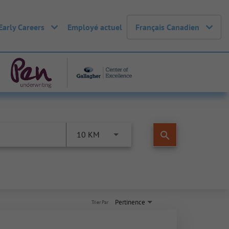
Early Careers
Employé actuel
Français Canadien
search
10 KM
Pertinence
Trier Par