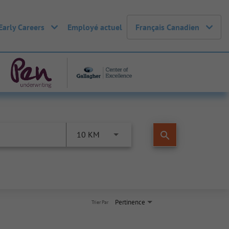
Early Careers
Employé actuel
Français Canadien
search
10 KM
Pertinence
Trier Par