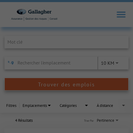
Job Search Page
10 KM
Trouver des emplois
Filtres
Emplacements
Catégories
À distance
4 Résultats
Pertinence
Trier Par