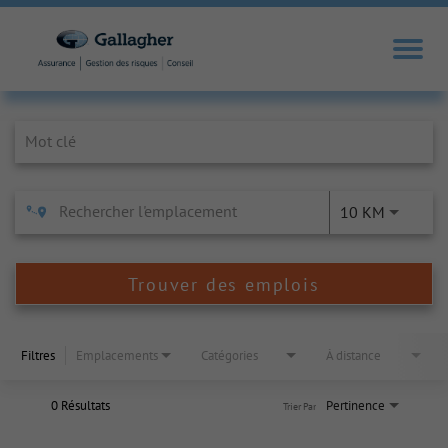
Job Search Page
10 KM
Trouver des emplois
Filtres
Emplacements
Catégories
À distance
0 Résultats
Pertinence
Trier Par