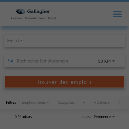
Job Search Page
10 KM
Trouver des emplois
Filtres
Emplacements
Catégories
À distance
0 Résultats
Pertinence
Trier Par