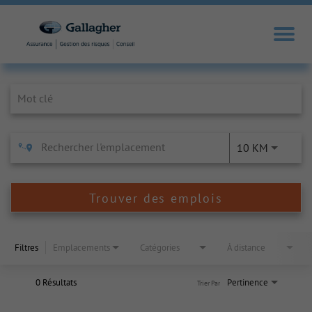
Job Search Page
10 KM
Trouver des emplois
Filtres
Emplacements
Catégories
À distance
0 Résultats
Pertinence
Trier Par