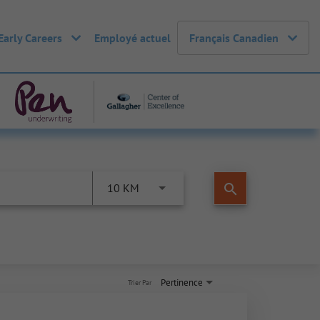
Early Careers
Employé actuel
Français Canadien
search
10 KM
Pertinence
Trier Par