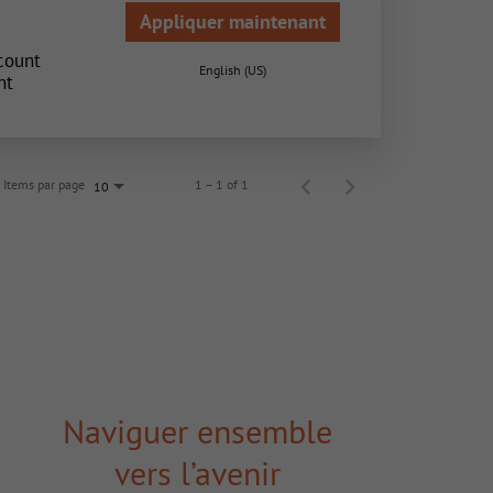
Appliquer maintenant
count
English (US)
nt
Items par page
1 – 1 of 1
10
Naviguer ensemble
vers l’avenir