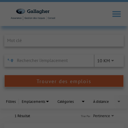
Job Search Page
10 KM
Trouver des emplois
Filtres
Emplacements
Catégories
À distance
1 Résultat
Pertinence
Trier Par