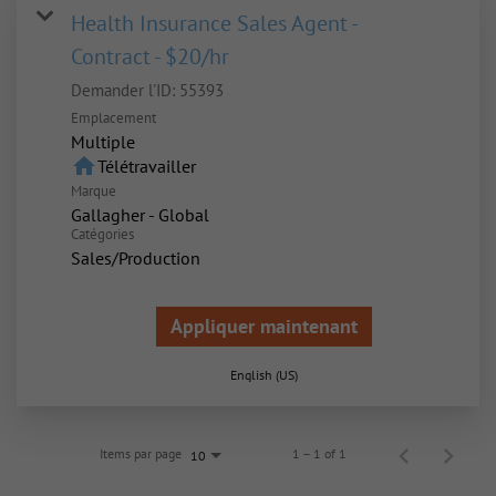
Health Insurance Sales Agent -
Contract - $20/hr
Demander l'ID:
55393
Emplacement
Multiple
home
Télétravailler
Marque
Gallagher - Global
Catégories
Sales/Production
Appliquer maintenant
English (US)
Items par page
1 – 1 of 1
10