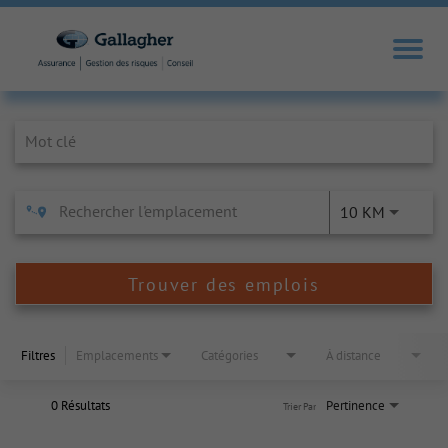
Job Search Page
10 KM
Trouver des emplois
Filtres
Emplacements
Catégories
À distance
0 Résultats
Pertinence
Trier Par