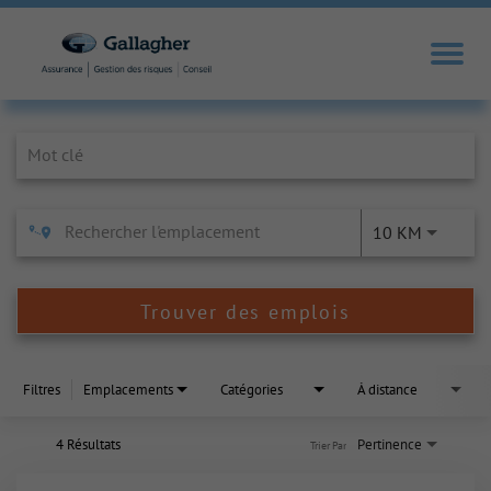
Job Search Page
10 KM
Trouver des emplois
Filtres
Emplacements
Catégories
À distance
4 Résultats
Pertinence
Trier Par