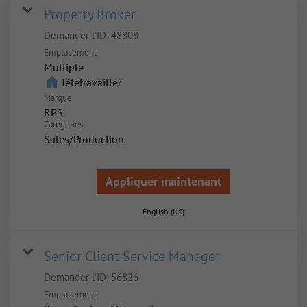
Property Broker
Demander l'ID:
48808
Emplacement
Multiple
home
Télétravailler
Marque
RPS
Catégories
Sales/Production
Appliquer maintenant
English (US)
Senior Client Service Manager
Demander l'ID:
56826
Emplacement