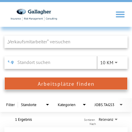
Job Search Page
10 KM
Arbeitsplätze finden
Filter
Standorte
Kategorien
JOBS.TAGS3
1 Ergebnis
Relevanz
Sortieren 
Nach