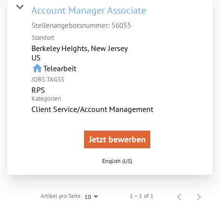
Account Manager Associate
Stellenangebotsnummer:
56055
Standort
Berkeley Heights, New Jersey
home
Telearbeit
JOBS.TAGS5
RPS
Kategorien
Client Service/Account Management
Jetzt bewerben
English (US)
Artikel pro Seite
1 – 1 of 1
10