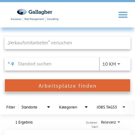
Job Search Page
10 KM
Arbeitsplätze finden
Filter
Standorte
Kategorien
JOBS.TAGS3
1 Ergebnis
Relevanz
Sortieren 
Nach