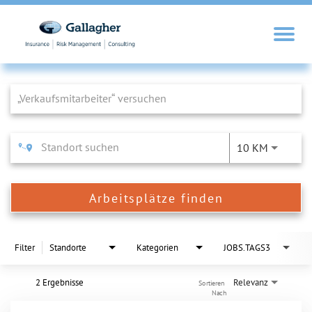
Job Search Page
10 KM
Arbeitsplätze finden
Filter
Standorte
Kategorien
JOBS.TAGS3
2 Ergebnisse
Relevanz
Sortieren 
Nach