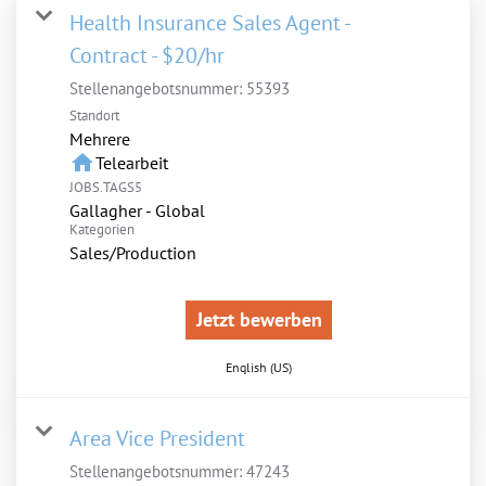
Health Insurance Sales Agent -
Contract - $20/hr
Stellenangebotsnummer:
55393
Standort
Mehrere
home
Telearbeit
JOBS.TAGS5
Gallagher - Global
Kategorien
Sales/Production
Jetzt bewerben
English (US)
Area Vice President
Stellenangebotsnummer:
47243