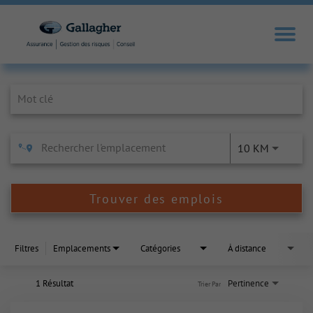
Job Search Page
10 KM
Trouver des emplois
Filtres
Emplacements
Catégories
À distance
1 Résultat
Pertinence
Trier Par