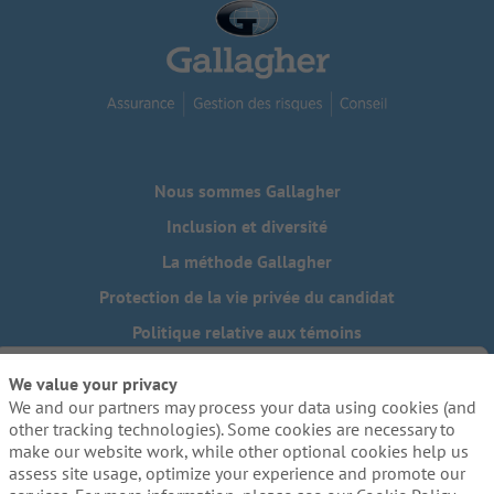
Nous sommes Gallagher
Inclusion et diversité
La méthode Gallagher
Protection de la vie privée du candidat
Politique relative aux témoins
Do Not Sell or Share My Personal Information - US Residents
We value your privacy
We and our partners may process your data using cookies (and
Besoin de mesures d'adaptation raisonnables pour
compléter une partie de notre processus de candidature, y
other tracking technologies). Some cookies are necessary to
compris l'utilisation de ce site web? Envoyez-nous un
make our website work, while other optional cookies help us
courriel:
Careers@ajg.com
assess site usage, optimize your experience and promote our