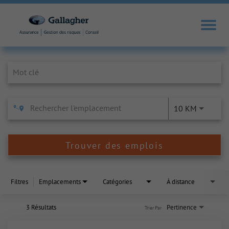
Job Search Page
10 KM
Trouver des emplois
Filtres
Emplacements
Catégories
À distance
3 Résultats
Pertinence
Trier Par