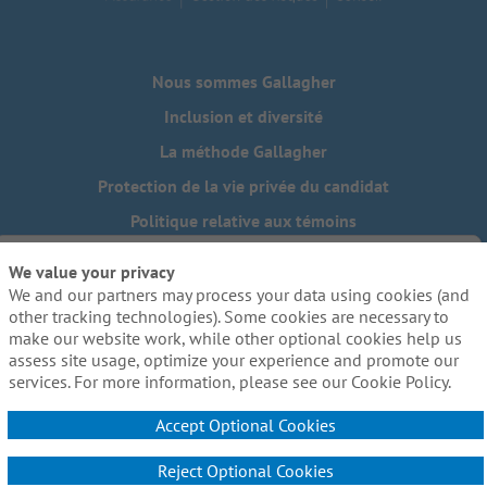
Nous sommes Gallagher
Inclusion et diversité
La méthode Gallagher
Protection de la vie privée du candidat
Politique relative aux témoins
Do Not Sell or Share My Personal Information - US Residents
We value your privacy
We and our partners may process your data using cookies (and
Besoin de mesures d'adaptation raisonnables pour
compléter une partie de notre processus de candidature, y
other tracking technologies). Some cookies are necessary to
compris l'utilisation de ce site web? Envoyez-nous un
make our website work, while other optional cookies help us
courriel:
Careers@ajg.com
assess site usage, optimize your experience and promote our
services. For more information, please see our Cookie Policy.
Accept Optional Cookies
Reject Optional Cookies