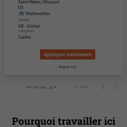
Saint Peters, Missouri
home
Télétravailler
Marque
GB - Global
Catégories
Claims
Appliquer maintenant
English (US)
Items par page
1 – 3 of 3
10
Pourquoi travailler ici