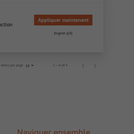
Appliquer maintenant
uction
English (US)
Items par page
1 – 4 of 4
10
Naviguer ensemble