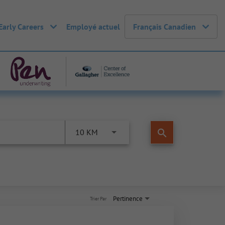
Early Careers
Employé actuel
Français Canadien
search
10 KM
Pertinence
Trier Par