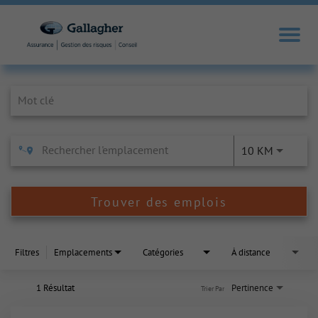
Job Search Page
10 KM
Trouver des emplois
Filtres
Emplacements
Catégories
À distance
1 Résultat
Pertinence
Trier Par