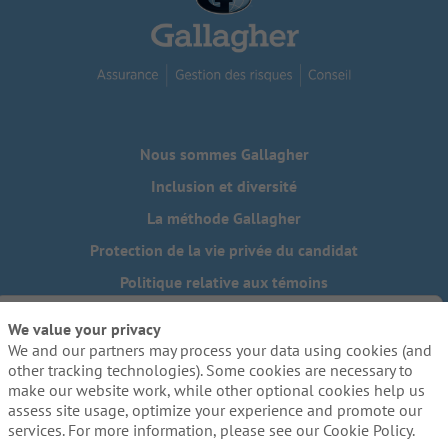
Nous sommes Gallagher
Inclusion et diversité
La méthode Gallagher
Protection de la vie privée du candidat
Politique relative aux témoins
Do Not Sell or Share My Personal Information - US Residents
We value your privacy
We and our partners may process your data using cookies (and
Besoin de mesures d'adaptation raisonnables pour
compléter une partie de notre processus de candidature, y
other tracking technologies). Some cookies are necessary to
compris l'utilisation de ce site web? Envoyez-nous un
make our website work, while other optional cookies help us
courriel:
Careers@ajg.com
assess site usage, optimize your experience and promote our
services. For more information, please see our Cookie Policy.