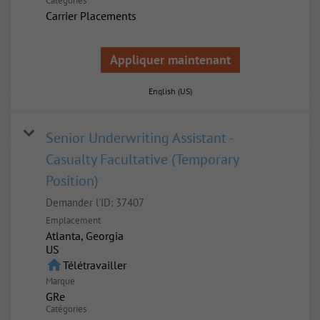
Catégories
Carrier Placements
Appliquer maintenant
English (US)
Senior Underwriting Assistant -
Casualty Facultative (Temporary
Position)
Demander l'ID:
37407
Emplacement
Atlanta, Georgia
home
Télétravailler
Marque
GRe
Catégories