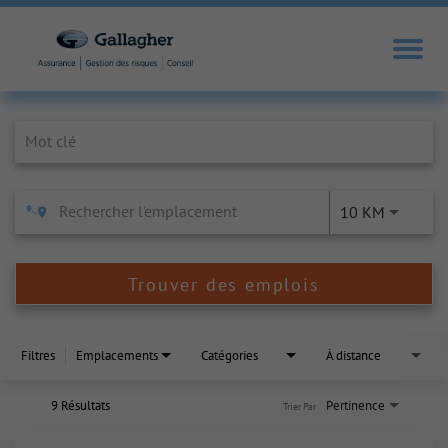
Job Search Page
10 KM
Trouver des emplois
Filtres
Emplacements
Catégories
À distance
9 Résultats
Pertinence
Trier Par