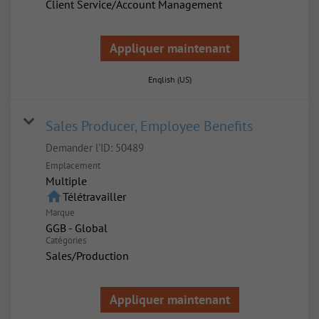
Client Service/Account Management
Appliquer maintenant
English (US)
Sales Producer, Employee Benefits
Demander l'ID:
50489
Emplacement
Multiple
home
Télétravailler
Marque
GGB - Global
Catégories
Sales/Production
Appliquer maintenant