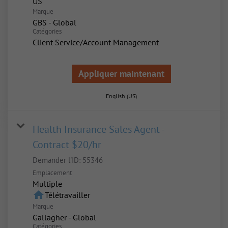
Marque
GBS - Global
Catégories
Client Service/Account Management
Appliquer maintenant
English (US)
Health Insurance Sales Agent -
Contract $20/hr
Demander l'ID:
55346
Emplacement
Multiple
home
Télétravailler
Marque
Gallagher - Global
Catégories