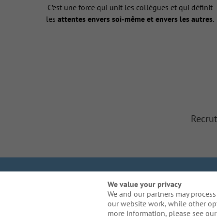
C’est une force qui unit les collègues et qui définit
les
attentes envers soi-même et envers les autres
.
Recrut
Nous sommes Galla
We value your privacy
We and our partners may process 
Politique re
our website work, while other op
Besoin de mesures d'a
more information, please see our 
compris