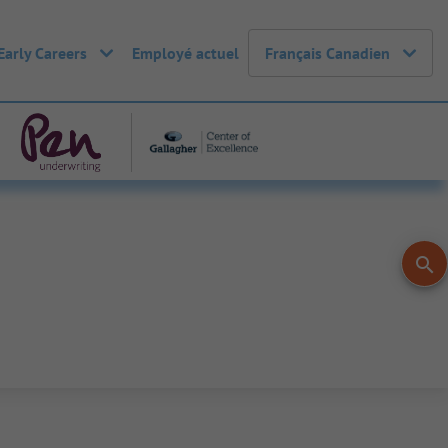
Early Careers
Employé actuel
Français Canadien
search