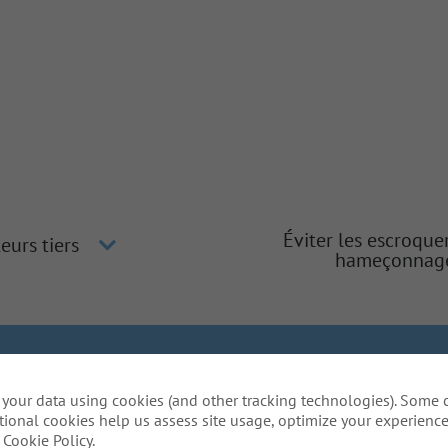
Éviter les escroque
eurs tiers
hameçonnag
gher
Inclusion et diversité
La méthode Gallagher
Protection
your data using cookies (and other tracking technologies). Some 
lative aux témoins
Do Not Sell or Share My Personal Inform
tional cookies help us assess site usage, optimize your experience
daptation raisonnables pour compléter une partie de not
Cookie Policy.
 l'utilisation de ce site web? Envoyez-nous un courriel:
C