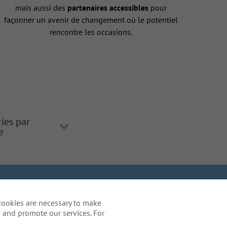
mais aussi des
partenaires accessibles
pour
façonner un avenir de changement où le potentiel
rencontre les occasions.
ries par
e
 de la vie privée du candidat
cookies are necessary to make
ation - US Residents
 and promote our services. For
re processus de candidature, y
areers@ajg.com