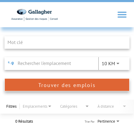
Job Search Page
10 KM
Trouver des emplois
Filtres
Emplacements
Catégories
À distance
0 Résultats
Pertinence
Trier Par