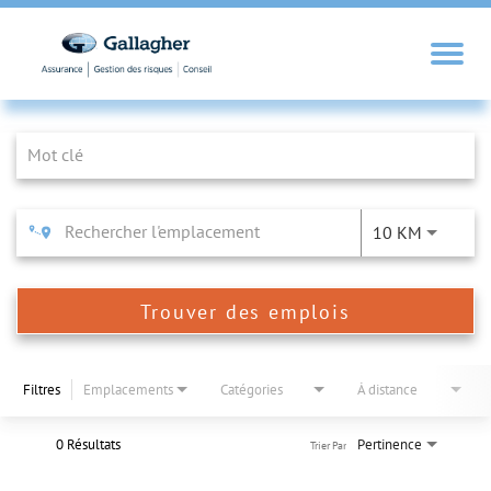
Job Search Page
10 KM
Trouver des emplois
Filtres
Emplacements
Catégories
À distance
0 Résultats
Pertinence
Trier Par