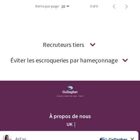
Items par page
0 of 0
10
Recruteurs tiers
Éviter les escroqueries par hameçonnage
À propos de nous
UK
AU