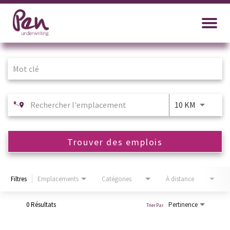
Job Search Page
10 KM
Trouver des emplois
Filtres
Emplacements
Catégories
À distance
0 Résultats
Pertinence
Trier Par