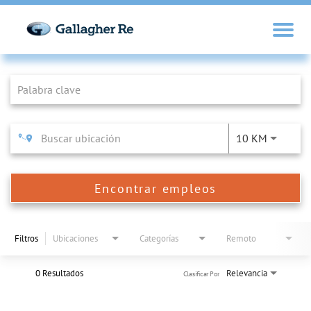
Job Search Page
10 KM
Encontrar empleos
Filtros
Ubicaciones
Categorías
Remoto
0 Resultados
Relevancia
Clasificar Por