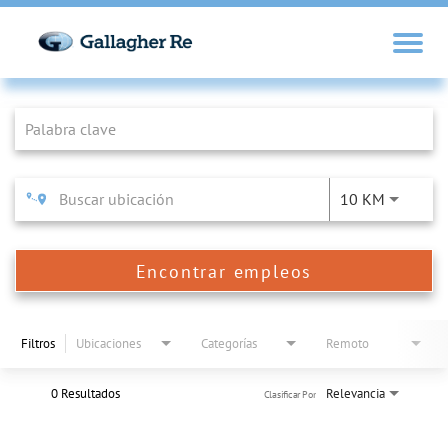
Job Search Page
10 KM
Encontrar empleos
Filtros
Ubicaciones
Categorías
Remoto
0 Resultados
Relevancia
Clasificar Por