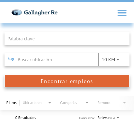
Job Search Page
10 KM
Encontrar empleos
Filtros
Ubicaciones
Categorías
Remoto
0 Resultados
Relevancia
Clasificar Por