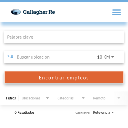
Job Search Page
10 KM
Encontrar empleos
Filtros
Ubicaciones
Categorías
Remoto
0 Resultados
Relevancia
Clasificar Por