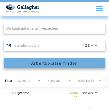
Job Search Page
10 KM
Arbeitsplätze finden
Filter
Standorte
Kategorien
JOBS.TAGS3
0 Ergebnisse
Relevanz
Sortieren 
Nach