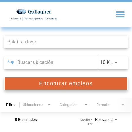
Job Search Page
10 KM
Encontrar empleos
Filtros
Ubicaciones
Categorías
Remoto
0 Resultados
Relevancia
Clasificar 
Por