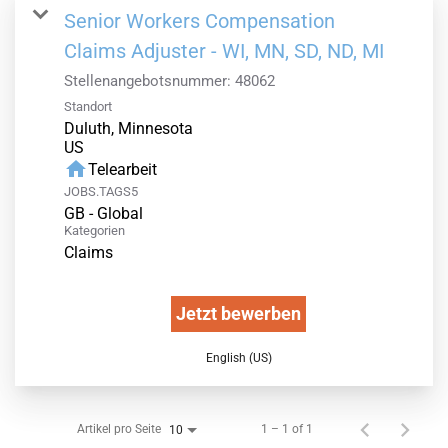
Senior Workers Compensation
Claims Adjuster - WI, MN, SD, ND, MI
Stellenangebotsnummer:
48062
Standort
Duluth, Minnesota
home
Telearbeit
JOBS.TAGS5
GB - Global
Kategorien
Claims
Jetzt bewerben
English (US)
Artikel pro Seite
1 – 1 of 1
10