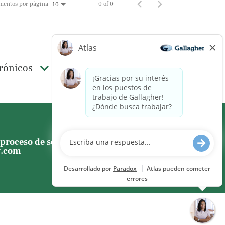
mentos por página
0 of 0
10
trónicos
proceso de solicitud, incluido
g.com