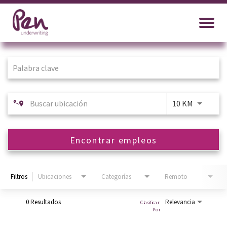
Job Search Page
10 KM
Encontrar empleos
Filtros
Ubicaciones
Categorías
Remoto
0 Resultados
Relevancia
Clasificar 
Por