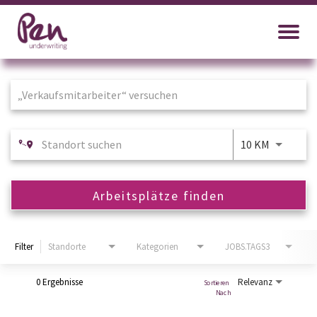
Job Search Page
10 KM
Arbeitsplätze finden
Filter
Standorte
Kategorien
JOBS.TAGS3
0 Ergebnisse
Relevanz
Sortieren 
Nach