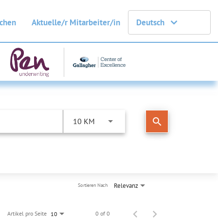
uchen
Aktuelle/r Mitarbeiter/in
Deutsch
search
10 KM
Relevanz
Sortieren Nach
Artikel pro Seite
0 of 0
10