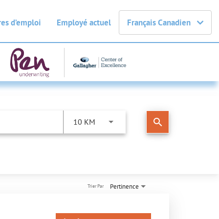
fres d’emploi
Employé actuel
Français Canadien
search
10 KM
Pertinence
Trier Par